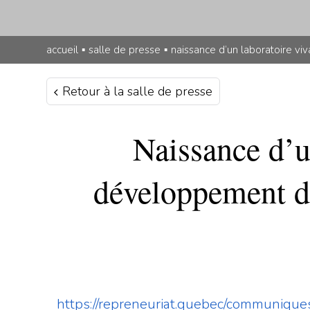
accueil
▪
salle de presse
▪
naissance d’un laboratoire viv
Retour à la salle de presse
Naissance d’u
développement de 
https://repreneuriat.quebec/communique