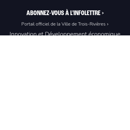
ABONNEZ-VOUS À L'INFOLETTRE
>
Portail officiel de la Ville de Trois-Rivières
Innovation et Développement économique
Trois‑Rivières
1100, Place du Technoparc, suite 301
Trois‑Rivières (Québec) G9A 0A9
819 374-4061
info@idetr.com