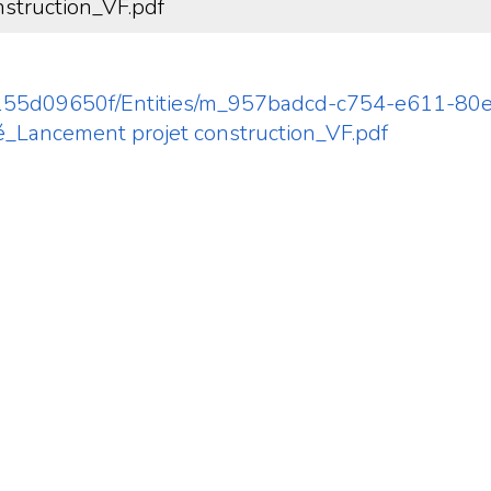
struction_VF.pdf
0155d09650f/Entities/m_957badcd-c754-e611-80e
ancement projet construction_VF.pdf