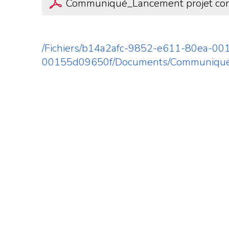
Communiqué_Lancement projet con
/Fichiers/b14a2afc-9852-e611-80ea-0
00155d09650f/Documents/Communiqué_L