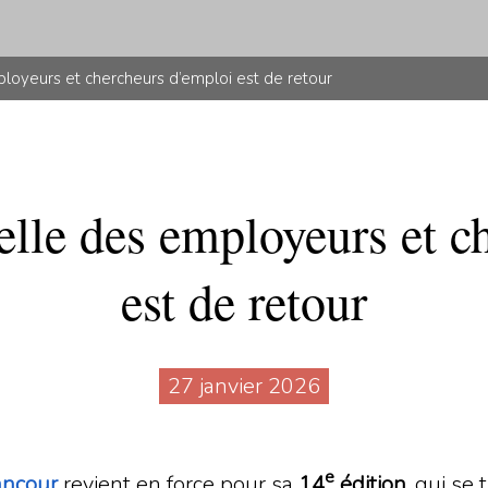
ployeurs et chercheurs d’emploi est de retour
elle des employeurs et c
est de retour
27 janvier 2026
e
ancour
revient en force pour sa
14
édition
, qui se 