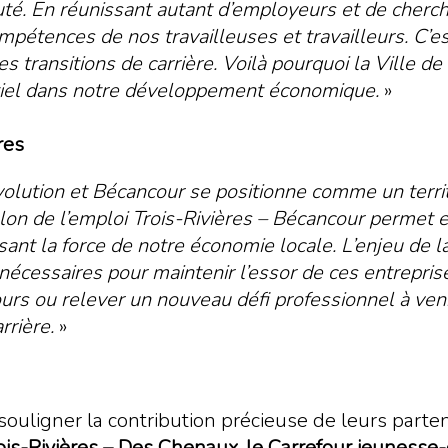
té. En réunissant autant d’employeurs et de cherche
ompétences de nos travailleuses et travailleurs. C’
s transitions de carrière. Voilà pourquoi la Ville de 
tiel dans notre développement économique.
»
res
volution et Bécancour se positionne comme un territ
alon de l’emploi Trois-Rivières – Bécancour permet e
aisant la force de notre économie locale. L’enjeu de
cessaires pour maintenir l’essor de ces entreprises
ours ou relever un nouveau défi professionnel à ven
rrière.
»
ouligner la contribution précieuse de leurs parten
rois-Rivières – Des Chenaux, le Carrefour jeunesse-