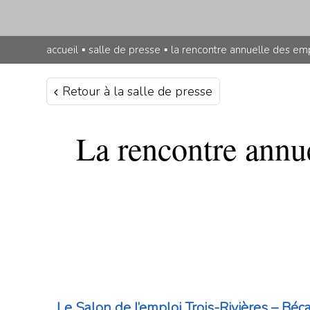
accueil
▪
salle de presse
▪
la rencontre annuelle des em
Retour à la salle de presse
La rencontre annu
Le Salon de l’emploi Trois-Rivières – Béc