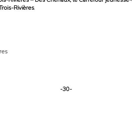
rois-Rivières
.
ères
-30-