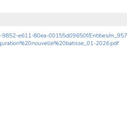
a2afc-9852-e611-80ea-00155d09650f/Entities/m_9
uration%20nouvelle%20batisse_01-2026.pdf