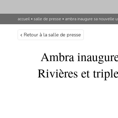
accueil
▪
salle de presse
▪
ambra inaugure sa nouvelle usi
Retour à la salle de presse
Ambra inaugure 
Rivières et tripl