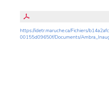
https://idetr.maruche.ca/Fichiers/b14
00155d09650f/Documents/Ambra_Inaug