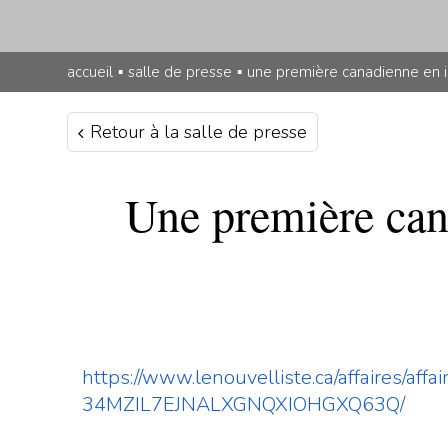
accueil
▪
salle de presse
▪
une première canadienne en ia
Retour à la salle de presse
Une première can
https://www.lenouvelliste.ca/affaires/af
34MZIL7EJNALXGNQXIOHGXQ63Q/