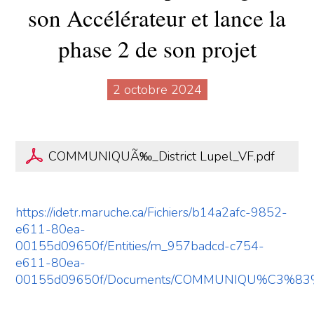
son Accélérateur et lance la
phase 2 de son projet
2 octobre 2024
COMMUNIQUÃ‰_District Lupel_VF.pdf
https://idetr.maruche.ca/Fichiers/b14a2afc-9852-
e611-80ea-
00155d09650f/Entities/m_957badcd-c754-
e611-80ea-
00155d09650f/Documents/COMMUNIQU%C3%83%E