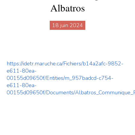
Albatros
18 juin 2024
https://idetr.maruche.ca/Fichiers/b14a2afc-9852-
e611-80ea-
00155d09650f/Entities/m_957badcd-c754-
e611-80ea-
00155d09650f/Documents/Albatros_Communique_P