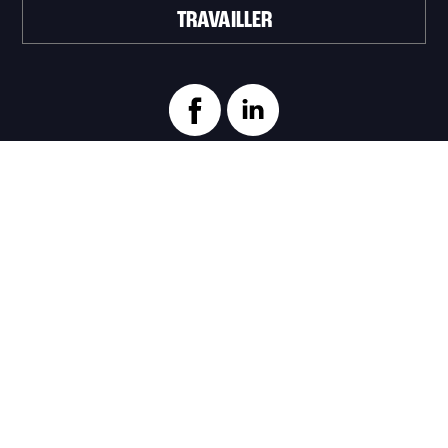
TRAVAILLER
ABONNEZ-VOUS À L'INFOLETTRE
>
Portail officiel de la Ville de Trois-Rivières
Innovation et Développement économique
Trois‑Rivières
1100, Place du Technoparc, suite 301
Trois‑Rivières (Québec) G9A 0A9
819 374-4061