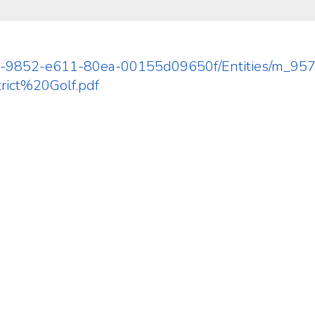
a2afc-9852-e611-80ea-00155d09650f/Entities/m_9
ict%20Golf.pdf