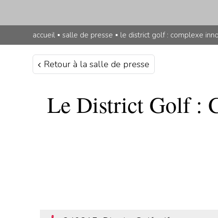
accueil
▪
salle de presse
▪
le district golf : complexe inn
Retour à la salle de presse
Le District Golf :