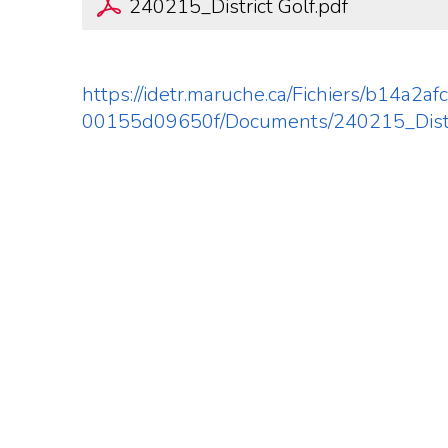
240215_District Golf.pdf
https://idetr.maruche.ca/Fichiers/b14
00155d09650f/Documents/240215_Distr