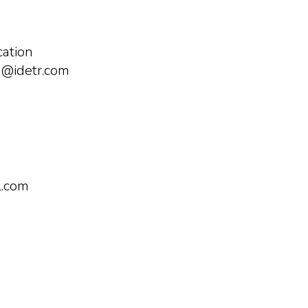
cation
n@idetr.com
l.com