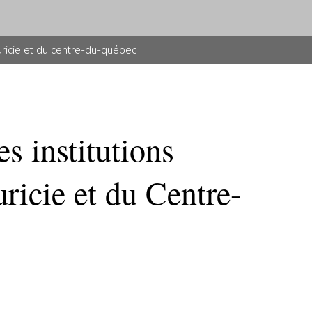
uricie et du centre-du-québec
s institutions
ricie et du Centre-