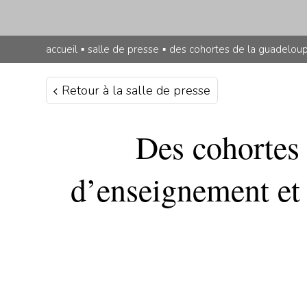
accueil
▪
salle de presse
▪
des cohortes de la guadeloupe
Retour à la salle de presse
Des cohortes 
d’enseignement et 