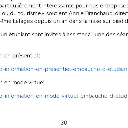
é particulièrement intéressante pour nos entrepris
 ou du tourisme », soutient Annie Branchaud, direct
Mme Lafages depuis un an dans la mise sur pied du
 étudiant sont invités à assister à l’une des séan
n en présentiel :
ce-d-information-en-presentiel-embauche-d-etudia
n en mode virtuel :
ce-d-information-en-mode-virtuel-embauche-d-etud
– 30 –