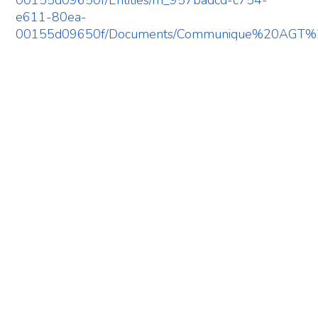
00155d09650f/Entities/m_957badcd-c754-
e611-80ea-
00155d09650f/Documents/Communique%20AGT%20