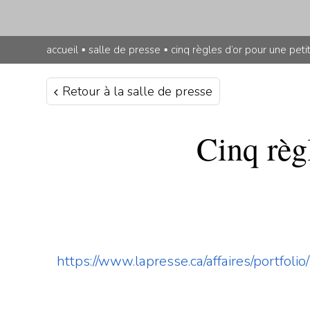
accueil
▪
salle de presse
▪
cinq règles d’or pour une peti
Retour à la salle de presse
Cinq règl
https://www.lapresse.ca/affaires/portfo