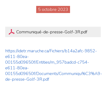
5 octobre 2023
Communiqué-de-presse-Golf-3R.pdf
https://idetr.maruche.ca/Fichiers/b14a2afc-9852-
e611-80ea-
00155d09650f/Entities/m_957badcd-c754-
e611-80ea-
00155d09650f/Documents/Communiqu%C3%A9-
de-presse-Golf-3R.pdf