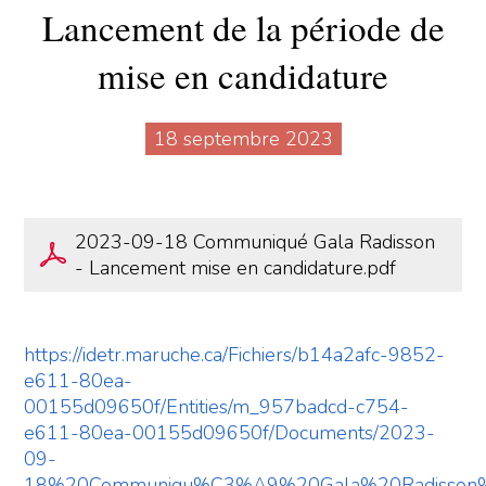
Lancement de la période de
mise en candidature
18 septembre 2023
2023-09-18 Communiqué Gala Radisson
- Lancement mise en candidature.pdf
https://idetr.maruche.ca/Fichiers/b14a2afc-9852-
e611-80ea-
00155d09650f/Entities/m_957badcd-c754-
e611-80ea-00155d09650f/Documents/2023-
09-
18%20Communiqu%C3%A9%20Gala%20Radisson