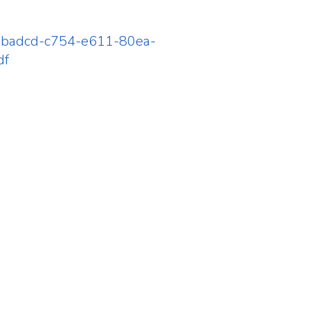
57badcd-c754-e611-80ea-
df