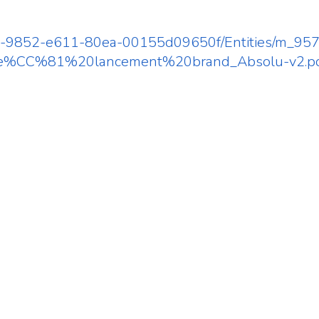
a2afc-9852-e611-80ea-00155d09650f/Entities/m_9
e%CC%81%20lancement%20brand_Absolu-v2.p