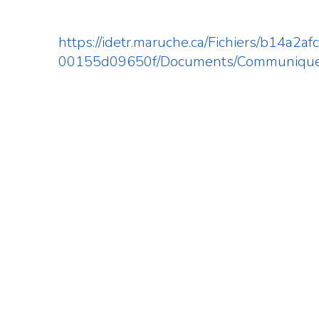
https://idetr.maruche.ca/Fichiers/b14
00155d09650f/Documents/Communiqu