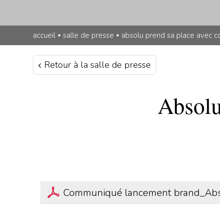
accueil
▪
salle de presse
▪
absolu prend sa place avec co
Retour à la salle de presse
Absolu
Communiqué lancement brand_Abs