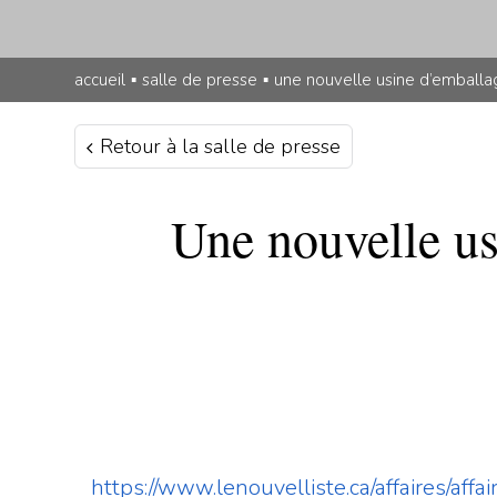
accueil
▪
salle de presse
▪
une nouvelle usine d’emballage
Retour à la salle de presse
Une nouvelle us
https://www.lenouvelliste.ca/affaires/af