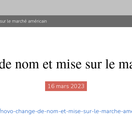
sur le marché américain
e nom et mise sur le ma
16 mars 2023
6/novo-change-de-nom-et-mise-sur-le-marche-ame
3