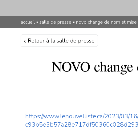
accueil
▪
salle de presse
▪
novo change de nom et mise 
Retour à la salle de presse
NOVO change d
https://www.lenouvelliste.ca/2023/03/1
c93b5e3b57a28e717df50360c028d29