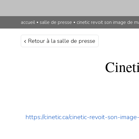
accueil
▪
salle de presse
▪
cinetic revoit son image de m
Retour à la salle de presse
Cinet
https://cinetic.ca/cinetic-revoit-son-ima