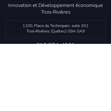
Innovation et Développement économique
Trois‑Rivières
1100, Place du Technoparc, suite 301
Trois‑Rivières (Québec) G9A 0A9
819 374-4061
info@idetr.com