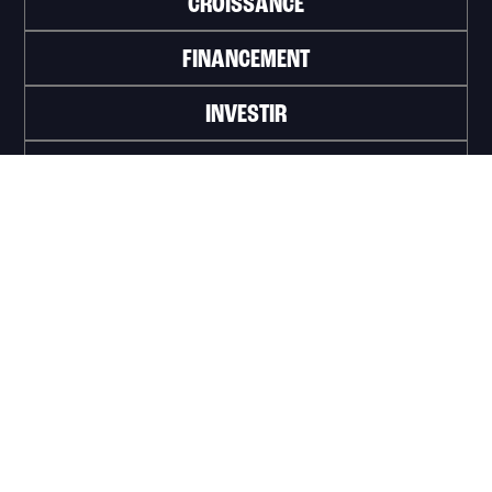
CROISSANCE
FINANCEMENT
INVESTIR
TRAVAILLER
ABONNEZ-VOUS À L'INFOLETTRE
>
Portail officiel de la Ville de Trois-Rivières
Innovation et Développement économique
Trois‑Rivières