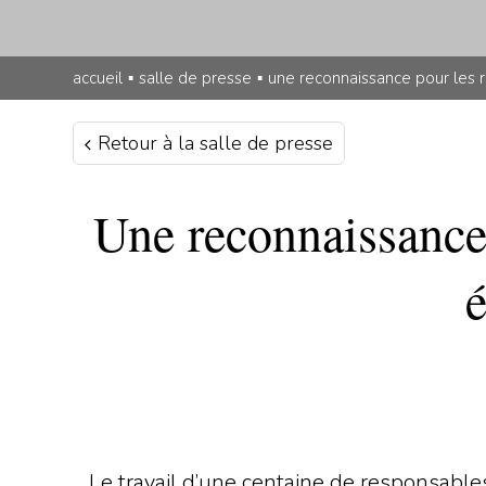
accueil
▪
salle de presse
▪
une reconnaissance pour les r
Retour à la salle de presse
Une reconnaissance 
é
Le travail d’une centaine de responsables