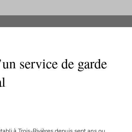
’un service de garde
al
tabli à Trois-Rivières depuis sept ans ou