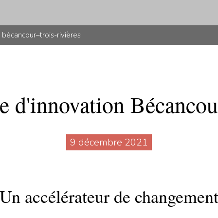
 bécancour–trois-rivières
ne d'innovation Bécancou
9 décembre 2021
Un accélérateur de changemen