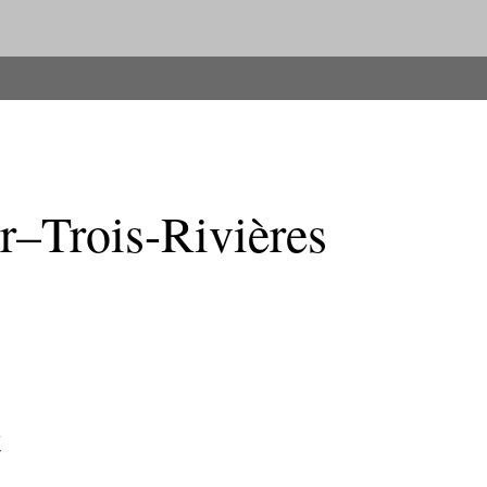
r–Trois-Rivières
t