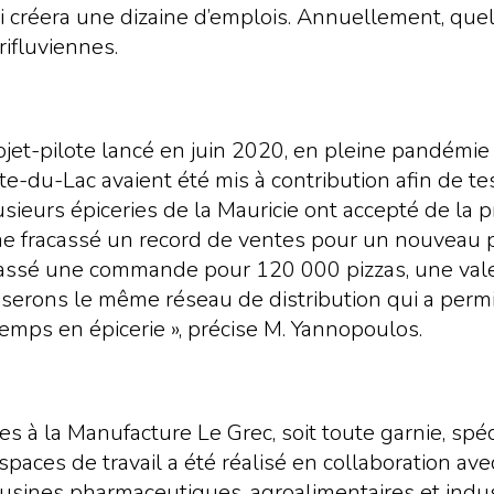
i créera une dizaine d’emplois. Annuellement, que
rifluviennes.
rojet-pilote lancé en juin 2020, en pleine pandém
e-du-Lac avaient été mis à contribution afin de t
usieurs épiceries de la Mauricie ont accepté de la p
me fracassé un record de ventes pour un nouveau 
sé une commande pour 120 000 pizzas, une valeur 
iserons le même réseau de distribution qui a permis
mps en épicerie », précise M. Yannopoulos.
s à la Manufacture Le Grec, soit toute garnie, spé
es de travail a été réalisé en collaboration avec
’usines pharmaceutiques, agroalimentaires et indus