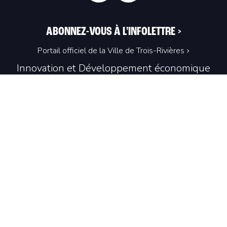
ABONNEZ-VOUS À L'INFOLETTRE
>
Portail officiel de la Ville de Trois-Rivières
Innovation et Développement économique
Trois‑Rivières
1100, Place du Technoparc, suite 301
Trois‑Rivières (Québec) G9A 0A9
819 374-4061
info@idetr.com