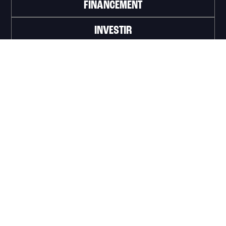
FINANCEMENT
INVESTIR
TRAVAILLER
ABONNEZ-VOUS À L'INFOLETTRE
>
Portail officiel de la Ville de Trois-Rivières
Innovation et Développement économique
Trois‑Rivières
1100, Place du Technoparc, suite 301