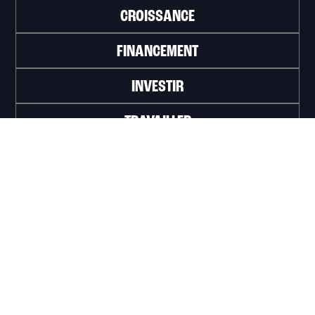
CROISSANCE
FINANCEMENT
INVESTIR
TRAVAILLER
ABONNEZ-VOUS À L'INFOLETTRE
>
Portail officiel de la Ville de Trois-Rivières
Innovation et Développement économique
Trois‑Rivières