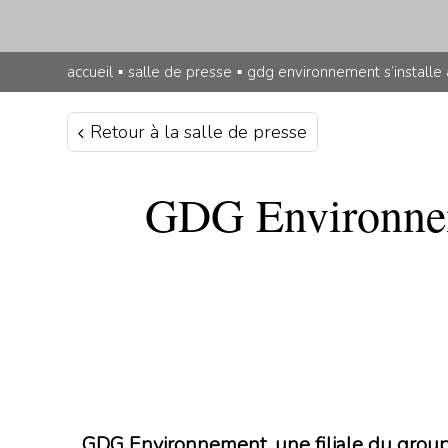
accueil
▪
salle de presse
▪
gdg environnement s’installe 
Retour à la salle de presse
GDG Environneme
GDG Environnement, une filiale du group