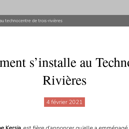
au technocentre de trois-rivières
nt s’installe au Techno
Rivières
4 février 2021
e Kersia
, est fière d’annoncer qu’elle a emménagé 