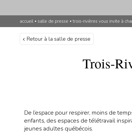
accueil
▪
salle de presse
▪
trois-rivières vous invite à ch
Retour à la salle de presse
Trois-Riv
De l’espace pour respirer, moins de temp
enfants, des espaces de télétravail inspi
jeunes adultes québécois.