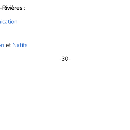
Rivières :
ication
on
et
Natifs
-30-