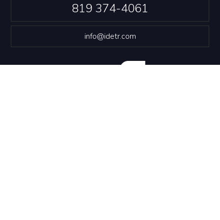
819 374-4061
info@idetr.com
NOUS JOINDRE
Politique de confidentialité
© Innovation et Développement économique Trois-
Rivières
Conception Web
::
Propulsé par