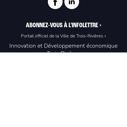
ABONNEZ-VOUS À L'INFOLETTRE
>
Portail officiel de la Ville de Trois-Rivières
Innovation et Développement économique
Trois‑Rivières
1100, Place du Technoparc, suite 301
Trois‑Rivières (Québec) G9A 0A9
819 374-4061
info@idetr.com