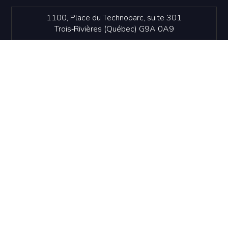
1100, Place du Technoparc, suite 301
Trois‑Rivières (Québec) G9A 0A9
819 374-4061
info@idetr.com
NOUS JOINDRE
Politique de confidentialité