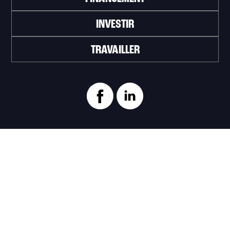
INVESTIR
TRAVAILLER
ABONNEZ-VOUS À L'INFOLETTRE
>
Portail officiel de la Ville de Trois-Rivières
Innovation et Développement économique
Trois‑Rivières
1100, Place du Technoparc, suite 301
Trois‑Rivières (Québec) G9A 0A9