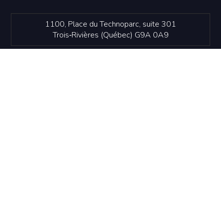
1100, Place du Technoparc, suite 301
Trois‑Rivières (Québec) G9A 0A9
819 374-4061
info@idetr.com
NOUS JOINDRE