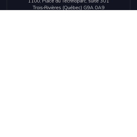
1100, Place du Technoparc, suite 301
Trois‑Rivières (Québec) G9A 0A9
819 374-4061
info@idetr.com
NOUS JOINDRE
Politique de confidentialité
© Innovation et Développement économique Trois-