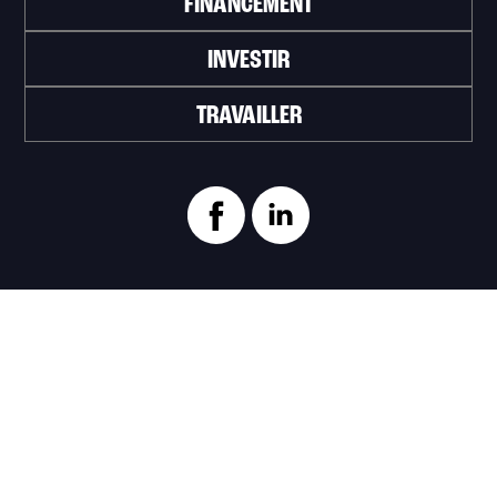
FINANCEMENT
INVESTIR
TRAVAILLER
ABONNEZ-VOUS À L'INFOLETTRE
>
Portail officiel de la Ville de Trois-Rivières
Innovation et Développement économique
Trois‑Rivières
1100, Place du Technoparc, suite 301