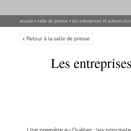
accueil
▪
salle de presse
▪
les entreprises et acteurs éc
Retour à la salle de presse
Les entreprise
Une première au Québec : les principale