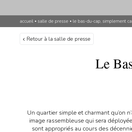
accueil
▪
salle de presse
▪
le bas-du-cap, simplement ca
Retour à la salle de presse
Le Bas
Un quartier simple et charmant qu’on n’a 
image rassembleuse qui sera déployée a
sont appropriés au cours des décenni