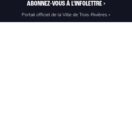
ABONNEZ-VOUS À L'INFOLETTRE
>
Portail officiel de la Ville de Trois-Rivières
Innovation et Développement économique
Trois‑Rivières
1100, Place du Technoparc, suite 301
Trois‑Rivières (Québec) G9A 0A9
819 374-4061
info@idetr.com