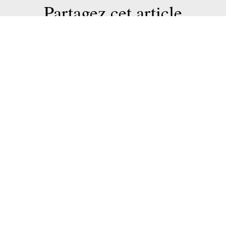
Partagez cet article
T
INVESTIR
TRAVAILLER