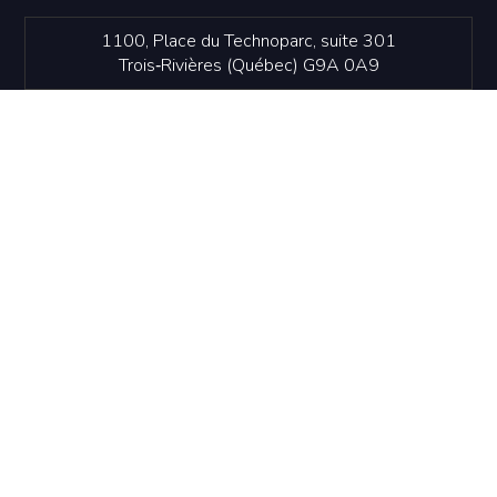
1100, Place du Technoparc, suite 301
Trois‑Rivières (Québec) G9A 0A9
819 374-4061
info@idetr.com
NOUS JOINDRE
Politique de confidentialité