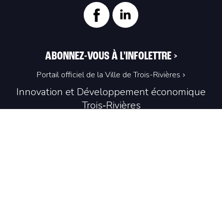
ABONNEZ-VOUS À L'INFOLETTRE
>
Portail officiel de la Ville de Trois-Rivières
Innovation et Développement économique
Trois‑Rivières
1100, Place du Technoparc, suite 301
Trois‑Rivières (Québec) G9A 0A9
819 374-4061
info@idetr.com