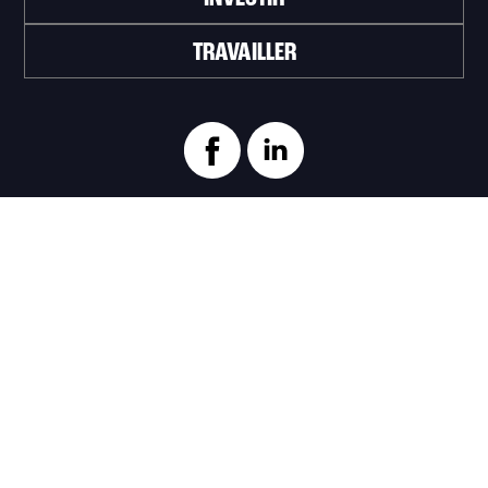
TRAVAILLER
ABONNEZ-VOUS À L'INFOLETTRE
>
Portail officiel de la Ville de Trois-Rivières
Innovation et Développement économique
Trois‑Rivières
1100, Place du Technoparc, suite 301
Trois‑Rivières (Québec) G9A 0A9