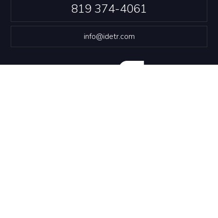
819 374-4061
info@idetr.com
NOUS JOINDRE
Politique de confidentialité
© Innovation et Développement économique Trois-
Rivières
Conception Web
::
Propulsé par