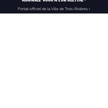
Portail officiel de la Ville de Trois-Rivières
Innovation et Développement économique
Trois‑Rivières
1100, Place du Technoparc, suite 301
Trois‑Rivières (Québec) G9A 0A9
819 374-4061
info@idetr.com