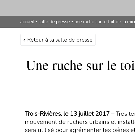
accueil
▪
salle de presse
▪
une ruche sur le toit de la mi
Retour à la salle de presse
Une ruche sur le to
Trois-Rivières, le 13 juillet 2017 –
Très te
mouvement de ruchers urbains et installe 
sera utilisé pour agrémenter les bières et