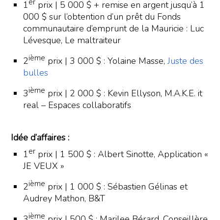
er
1
prix | 5 000 $ + remise en argent jusqu’à 1
000 $ sur l’obtention d’un prêt du Fonds
communautaire d’emprunt de la Mauricie : Luc
Lévesque, Le maltraiteur
ième
2
prix | 3 000 $ : Yolaine Masse,
Juste des
bulles
ième
3
prix | 2 000 $ : Kevin Ellyson, M.A.K.E. it
real – Espaces collaboratifs
Idée d’affaires :
er
1
prix | 1 500 $ : Albert Sinotte, Application «
JE VEUX »
ième
2
prix | 1 000 $ : Sébastien Gélinas et
Audrey Mathon, B&T
ième
3
prix | 500 $ : Marilee Bérard, Conseillère