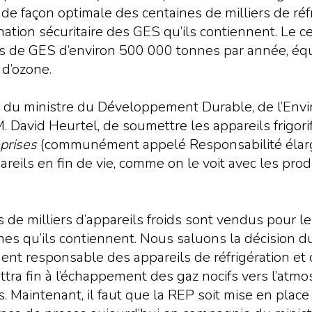
de façon optimale des centaines de milliers de réf
imination sécuritaire des GES qu’ils contiennent. Le
ons de GES d’environ 500 000 tonnes par année, équ
 d’ozone.
ion du ministre du Développement Durable, de l’Env
avid Heurtel, de soumettre les appareils frigori
eprises
(communément appelé Responsabilité élargi
areils en fin de vie, comme on le voit avec les pro
de milliers d’appareils froids sont vendus pour le
gènes qu’ils contiennent. Nous saluons la décision
ment responsable des appareils de réfrigération et de
a fin à l’échappement des gaz nocifs vers l’atmos
Maintenant, il faut que la REP soit mise en place sa