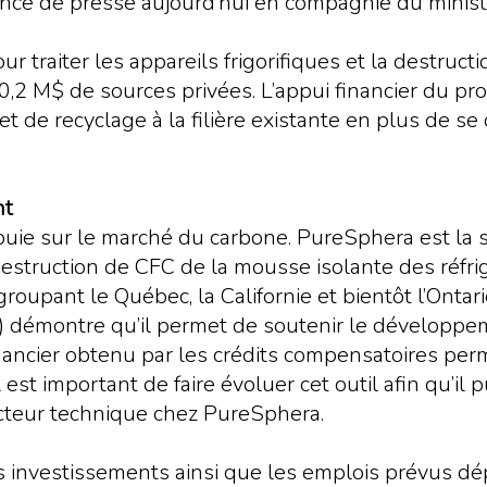
férence de presse aujourd’hui en compagnie du minist
r traiter les appareils frigorifiques et la destruct
0,2 M$ de sources privées. L’appui financier du
 de recyclage à la filière existante en plus de se
nt
puie sur le marché du carbone. PureSphera est la
e destruction de CFC de la mousse isolante des réfr
roupant le Québec, la Californie et bientôt l’Onta
) démontre qu’il permet de soutenir le développ
 financier obtenu par les crédits compensatoires pe
Il est important de faire évoluer cet outil afin qu’il
ecteur technique chez PureSphera.
 les investissements ainsi que les emplois prévus