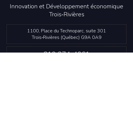
Innovation et Développement économique
Trois‑Rivières
1100, Place du Technoparc, suite 301
Trois‑Rivières (Québec) G9A 0A9
819 374-4061
info@idetr.com