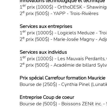
Innovations technologique et technique
er
1
prix (1000$) - OrthoDESK - Shawini
e
2
prix (500$) - YAPP - Trois-Rivières
Services aux entreprises
er
1
prix (1000$) - Logiciels Meduze - Troi
e
2
prix (500$) - Marie-Josée Magny - Adj
Services aux individus
er
1
prix (1000$) - Les Mauvais Perdants, C
e
2
prix (500$) - Académie de billard Sylva
Prix spécial Carrefour formation Mauricie
Bourse de (250$) - Cynthia Pinel (Lunati
Entreprise Coup de coeur
Bourse de (500$) - Boissons ZENit inc. 