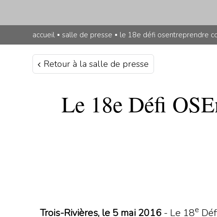
accueil
▪
salle de presse
▪
le 18e défi osentreprendre c
Retour à la salle de presse
Le 18e Défi OSEn
e
Trois-Rivières, le 5 mai 2016
- Le 18
Déf