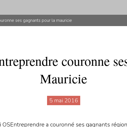
ouronne ses gagnants pour la mauricie
treprendre couronne ses
Mauricie
5 mai 2016
i OSEntreprendre a couronné ses gagnants région