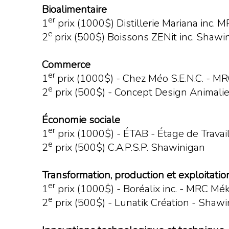
Bioalimentaire
er
1
prix (1000$) Distillerie Mariana inc.
e
2
prix (500$) Boissons ZENit inc. Shawi
Commerce
er
1
prix (1000$) - Chez Méo S.E.N.C. - 
e
2
prix (500$) - Concept Design Animalier
Économie sociale
er
1
prix (1000$) - ÉTAB - Étage de Trav
e
2
prix (500$) C.A.P.S.P. Shawinigan
Transformation, production et exploitatio
er
1
prix (1000$) - Boréalix inc. - MRC Mé
e
2
prix (500$) - Lunatik Création - Shaw