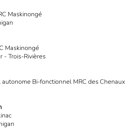
 MRC Maskinongé
nigan
MRC Maskinongé
 - Trois-Rivières
ail autonome Bi-fonctionnel MRC des Chenaux
n
kinac
inigan